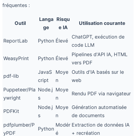
fréquentes :
Langa
Risqu
Outil
Utilisation courante
ge
e IA
ChatGPT, exécution de
ReportLab
Python
Élevé
code LLM
Pipelines d'API IA, HTML
WeasyPrint
Python
Élevé
vers PDF
JavaS
Moye
Outils d'IA basés sur le
pdf-lib
cript
n
web
Puppeteer/Pla
Node.j
Moye
Rendu PDF via navigateur
ywright
s
n
Node.j
Moye
Génération automatisée
PDFKit
s
n
de documents
pdfplumber/P
Modér
Extraction de données IA
Python
yPDF
é
+ recréation