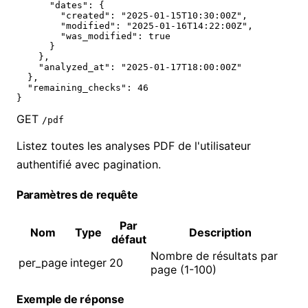
      "dates": {

        "created": "2025-01-15T10:30:00Z",

        "modified": "2025-01-16T14:22:00Z",

        "was_modified": true

      }

    },

    "analyzed_at": "2025-01-17T18:00:00Z"

  },

  "remaining_checks": 46

}
GET
/pdf
Listez toutes les analyses PDF de l'utilisateur
authentifié avec pagination.
Paramètres de requête
Par
Nom
Type
Description
défaut
Nombre de résultats par
per_page
integer
20
page (1-100)
Exemple de réponse