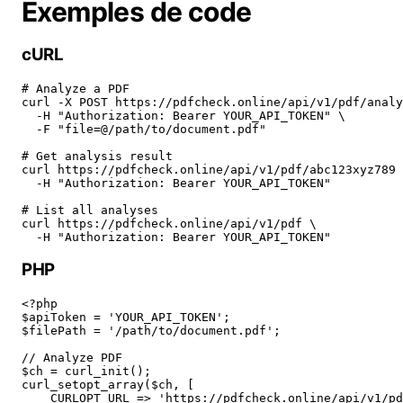
Exemples de code
cURL
# Analyze a PDF

curl -X POST https://pdfcheck.online/api/v1/pdf/analy
  -H "Authorization: Bearer YOUR_API_TOKEN" \

  -F "file=@/path/to/document.pdf"

# Get analysis result

curl https://pdfcheck.online/api/v1/pdf/abc123xyz789 
  -H "Authorization: Bearer YOUR_API_TOKEN"

# List all analyses

curl https://pdfcheck.online/api/v1/pdf \

  -H "Authorization: Bearer YOUR_API_TOKEN"
PHP
<?php

$apiToken = 'YOUR_API_TOKEN';

$filePath = '/path/to/document.pdf';

// Analyze PDF

$ch = curl_init();

curl_setopt_array($ch, [

    CURLOPT_URL => 'https://pdfcheck.online/api/v1/pd