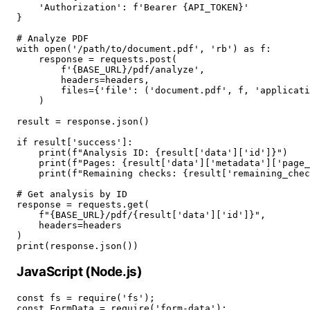
    'Authorization': f'Bearer {API_TOKEN}'

}

# Analyze PDF

with open('/path/to/document.pdf', 'rb') as f:

    response = requests.post(

        f'{BASE_URL}/pdf/analyze',

        headers=headers,

        files={'file': ('document.pdf', f, 'applicati
    )

result = response.json()

if result['success']:

    print(f"Analysis ID: {result['data']['id']}")

    print(f"Pages: {result['data']['metadata']['page_
    print(f"Remaining checks: {result['remaining_chec
# Get analysis by ID

response = requests.get(

    f"{BASE_URL}/pdf/{result['data']['id']}",

    headers=headers

)

print(response.json())
JavaScript (Node.js)
const fs = require('fs');

const FormData = require('form-data');
