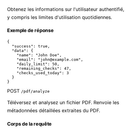
Obtenez les informations sur l'utilisateur authentifié,
y compris les limites d'utilisation quotidiennes.
Exemple de réponse
{

  "success": true,

  "data": {

    "name": "John Doe",

    "email": "john@example.com",

    "daily_limit": 50,

    "remaining_checks": 47,

    "checks_used_today": 3

  }

}
POST
/pdf/analyze
Téléversez et analysez un fichier PDF. Renvoie les
métadonnées détaillées extraites du PDF.
Corps de la requête