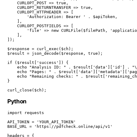
    CURLOPT_POST => true,

    CURLOPT_RETURNTRANSFER => true,

    CURLOPT_HTTPHEADER => [

        'Authorization: Bearer ' . $apiToken,

    ],

    CURLOPT_POSTFIELDS => [

        'file' => new CURLFile($filePath, 'applicatio
    ],

]);

$response = curl_exec($ch);

$result = json_decode($response, true);

if ($result['success']) {

    echo "Analysis ID: " . $result['data']['id'] . "\
    echo "Pages: " . $result['data']['metadata']['pag
    echo "Remaining checks: " . $result['remaining_ch
}

curl_close($ch);
Python
import requests

API_TOKEN = 'YOUR_API_TOKEN'

BASE_URL = 'https://pdfcheck.online/api/v1'

headers = {
