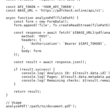
const API_TOKEN = 'YOUR_API_TOKEN';

const BASE_URL = 'https://pdfcheck.online/api/v1';

async function analyzePdf(filePath) {

    const form = new FormData();

    form.append('file', fs.createReadStream(filePath)
    const response = await fetch(`${BASE_URL}/pdf/ana
        method: 'POST',

        headers: {

            'Authorization': `Bearer ${API_TOKEN}`,

        },

        body: form

    });

    const result = await response.json();

    if (result.success) {

        console.log(`Analysis ID: ${result.data.id}`)
        console.log(`Pages: ${result.data.metadata.pa
        console.log(`Remaining checks: ${result.remai
    }

    return result;

}

// Usage

analyzePdf('/path/to/document.pdf');