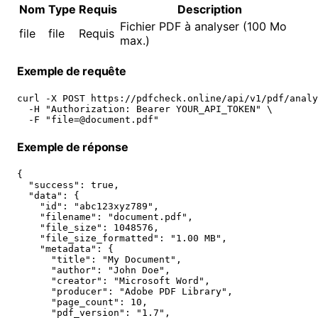
Nom
Type
Requis
Description
Fichier PDF à analyser (100 Mo
file
file
Requis
max.)
Exemple de requête
curl -X POST https://pdfcheck.online/api/v1/pdf/analy
  -H "Authorization: Bearer YOUR_API_TOKEN" \

  -F "file=@document.pdf"
Exemple de réponse
{

  "success": true,

  "data": {

    "id": "abc123xyz789",

    "filename": "document.pdf",

    "file_size": 1048576,

    "file_size_formatted": "1.00 MB",

    "metadata": {

      "title": "My Document",

      "author": "John Doe",

      "creator": "Microsoft Word",

      "producer": "Adobe PDF Library",

      "page_count": 10,

      "pdf_version": "1.7",
