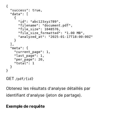
{

  "success": true,

  "data": [

    {

      "id": "abc123xyz789",

      "filename": "document.pdf",

      "file_size": 1048576,

      "file_size_formatted": "1.00 MB",

      "analyzed_at": "2025-01-17T18:00:00Z"

    }

  ],

  "meta": {

    "current_page": 1,

    "last_page": 1,

    "per_page": 20,

    "total": 1

  }

}
GET
/pdf/{id}
Obtenez les résultats d'analyse détaillés par
identifiant d'analyse (jeton de partage).
Exemple de requête