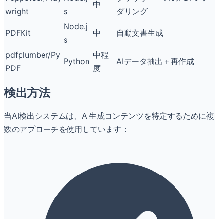
中
wright
s
ダリング
Node.j
PDFKit
中
自動文書生成
s
pdfplumber/Py
中程
Python
AIデータ抽出＋再作成
PDF
度
検出方法
当AI検出システムは、AI生成コンテンツを特定するために複
数のアプローチを使用しています：