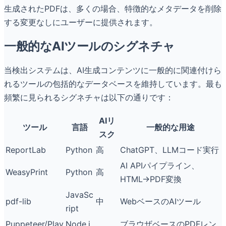
生成されたPDFは、多くの場合、特徴的なメタデータを削除
する変更なしにユーザーに提供されます。
一般的なAIツールのシグネチャ
当検出システムは、AI生成コンテンツに一般的に関連付けら
れるツールの包括的なデータベースを維持しています。最も
頻繁に見られるシグネチャは以下の通りです：
AIリ
ツール
言語
一般的な用途
スク
ReportLab
Python
高
ChatGPT、LLMコード実行
AI APIパイプライン、
WeasyPrint
Python
高
HTML→PDF変換
JavaSc
pdf-lib
中
WebベースのAIツール
ript
Puppeteer/Play
Node.j
ブラウザベースのPDFレン