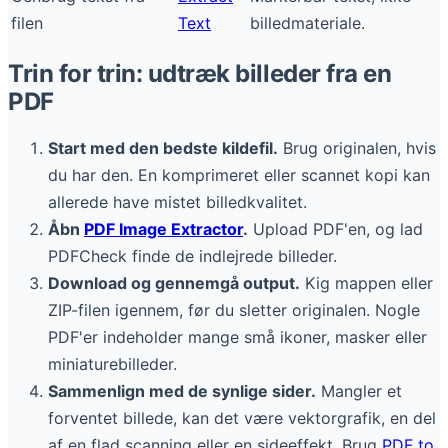
filen
Text
billedmateriale.
Trin for trin: udtræk billeder fra en
PDF
Start med den bedste kildefil.
Brug originalen, hvis
du har den. En komprimeret eller scannet kopi kan
allerede have mistet billedkvalitet.
Åbn
PDF Image Extractor
.
Upload PDF'en, og lad
PDFCheck finde de indlejrede billeder.
Download og gennemgå output.
Kig mappen eller
ZIP-filen igennem, før du sletter originalen. Nogle
PDF'er indeholder mange små ikoner, masker eller
miniaturebilleder.
Sammenlign med de synlige sider.
Mangler et
forventet billede, kan det være vektorgrafik, en del
af en flad scanning eller en sideeffekt. Brug
PDF to