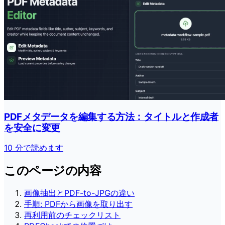
PDFメタデータを編集する方法：タイトルと作成者
を安全に変更
10 分で読めます
このページの内容
画像抽出とPDF-to-JPGの違い
手順: PDFから画像を取り出す
再利用前のチェックリスト