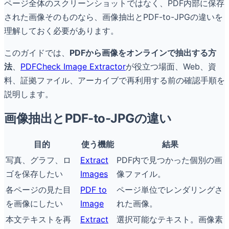
ページ全体のスクリーンショットではなく、PDF内部に保存
された画像そのものなら、画像抽出とPDF-to-JPGの違いを
理解しておく必要があります。
このガイドでは、
PDFから画像をオンラインで抽出する方
法
、
PDFCheck Image Extractor
が役立つ場面、Web、資
料、証拠ファイル、アーカイブで再利用する前の確認手順を
説明します。
画像抽出とPDF-to-JPGの違い
目的
使う機能
結果
写真、グラフ、ロ
Extract
PDF内で見つかった個別の画
ゴを保存したい
Images
像ファイル。
各ページの見た目
PDF to
ページ単位でレンダリングさ
を画像にしたい
Image
れた画像。
本文テキストを再
Extract
選択可能なテキスト。画像素