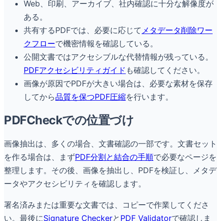
Web、印刷、アーカイブ、社内確認に十分な解像度が
ある。
共有するPDFでは、必要に応じて
メタデータ削除ワー
クフロー
で機密情報を確認している。
公開文書ではアクセシブルな代替情報が残っている。
PDFアクセシビリティガイド
も確認してください。
画像が原因でPDFが大きい場合は、必要な素材を保存
してから
品質を保つPDF圧縮
を行います。
PDFCheckでの位置づけ
画像抽出は、多くの場合、文書確認の一部です。文書セット
を作る場合は、まず
PDF分割と結合の手順
で必要なページを
整理します。その後、画像を抽出し、PDFを検証し、メタデ
ータやアクセシビリティを確認します。
署名済みまたは重要な文書では、コピーで作業してくださ
い。最後に
Signature Checker
と
PDF Validator
で確認しま