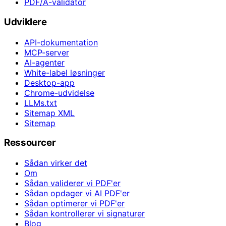
PDF/A-validator
Udviklere
API-dokumentation
MCP-server
AI-agenter
White-label løsninger
Desktop-app
Chrome-udvidelse
LLMs.txt
Sitemap XML
Sitemap
Ressourcer
Sådan virker det
Om
Sådan validerer vi PDF'er
Sådan opdager vi AI PDF'er
Sådan optimerer vi PDF'er
Sådan kontrollerer vi signaturer
Blog