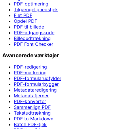
PDF-optimering
Tilgængelighedstjek
Flet PDF
Opdel PDF
PDF til billede
PDF-adgangskode
Billedudtrækning
PDF Font Checker
Avancerede værktøjer
PDF-redigering
PDF-markering
PDF-formularudfylder
PDF-formularbygger
Metadataredigering
Metadatafjerner
PDF-konverter
Sammenlign PDF
Tekstudtrækning
PDF to Markdown
Batch PDF-tjek