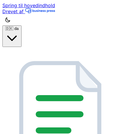
Spring til hovedindhold
Drevet af
🇩🇰
da