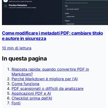
Come modificare i metadati PDF: cambiare titolo
e autore in sicurezza
10 min di lettura
In questa pagina
Risposta rapida: quando convertire PDF in
Markdown?
Perché Markdown è migliore per l'AI
Come funziona
PDF scansionati o difficili da analizzare
Applicazioni PDF e AI
Checklist prima dell'AI
Fonti