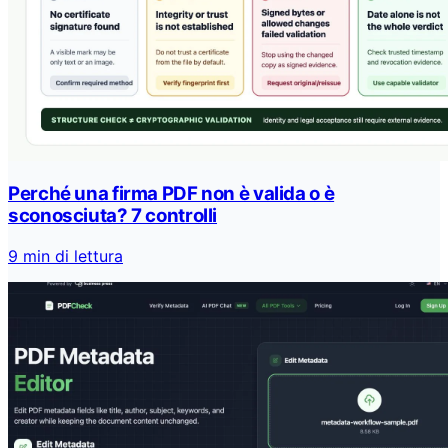
Perché una firma PDF non è valida o è
sconosciuta? 7 controlli
9 min di lettura