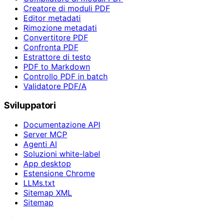
Creatore di moduli PDF
Editor metadati
Rimozione metadati
Convertitore PDF
Confronta PDF
Estrattore di testo
PDF to Markdown
Controllo PDF in batch
Validatore PDF/A
Sviluppatori
Documentazione API
Server MCP
Agenti AI
Soluzioni white-label
App desktop
Estensione Chrome
LLMs.txt
Sitemap XML
Sitemap