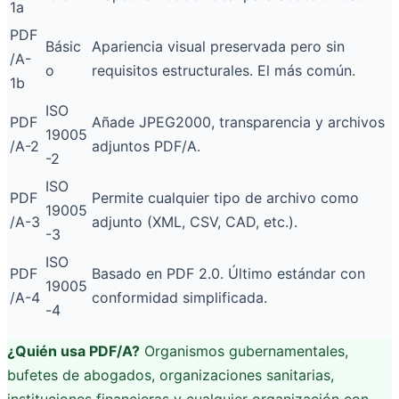
1a
PDF
Básic
Apariencia visual preservada pero sin
/A-
o
requisitos estructurales. El más común.
1b
ISO
PDF
Añade JPEG2000, transparencia y archivos
19005
/A-2
adjuntos PDF/A.
-2
ISO
PDF
Permite cualquier tipo de archivo como
19005
/A-3
adjunto (XML, CSV, CAD, etc.).
-3
ISO
PDF
Basado en PDF 2.0. Último estándar con
19005
/A-4
conformidad simplificada.
-4
¿Quién usa PDF/A?
Organismos gubernamentales,
bufetes de abogados, organizaciones sanitarias,