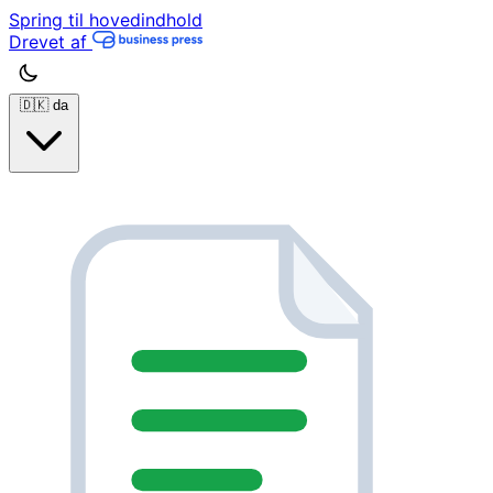
Spring til hovedindhold
Drevet af
🇩🇰
da