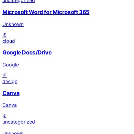
uncategorized
Microsoft Word for Microsoft 365
Unknown
📄
cloud
Google Docs/Drive
Google
📄
design
Canva
Canva
📄
uncategorized
Unknown