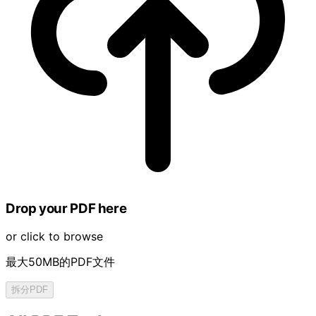
Drop your PDF here
or click to browse
最大50MB的PDF文件
拆分PDF