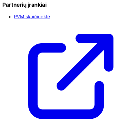
Partnerių įrankiai
PVM skaičiuoklė