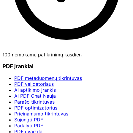
100 nemokamų patikrinimų kasdien
PDF įrankiai
PDF metaduomenų tikrintuvas
PDF validatoriaus
AI aptikimo įrankis
AI PDF Chat
Nauja
Parašo tikrintuvas
PDF optimizatorius
Prieinamumo tikrintuvas
Sujungti PDF
Padalyti PDF
PDF į vaizdą