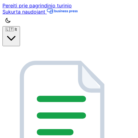
Pereiti prie pagrindinio turinio
Sukurta naudojant
🇱🇹
lt