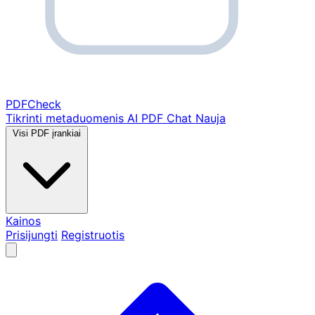
PDF
Check
Tikrinti metaduomenis
AI PDF Chat
Nauja
Visi PDF įrankiai
Kainos
Prisijungti
Registruotis