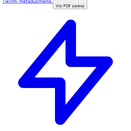
Tikrinti metaduomenis
Visi PDF įrankiai