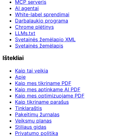
MCP serveris
AI agentai
White-label sprendimai
Darbalaukio programa
Chrome plėtinys
LLMs.txt
Svetainės žemėlapio XML
Svetainės žemėlapis
Ištekliai
Kaip tai veikia
Apie
Kaip mes tikriname PDF
Kaip mes aptinkame AI PDF
Kaip mes optimizuojame PDF
Kaip tikriname parašus
Tinklaraštis
Pakeitimų žurnalas
Veiksmų planas
Stiliaus gidas
Privatumo politika