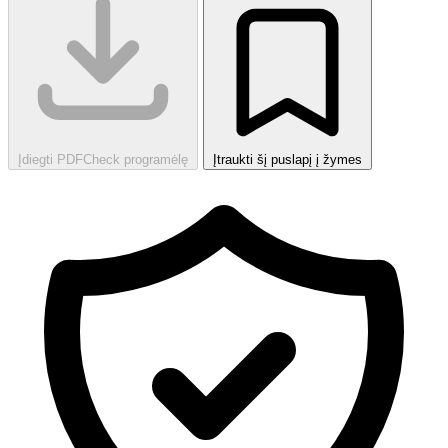
Įdiegti PDFCheck programėlę
Įtraukti šį puslapį į žymes