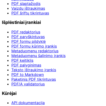
PDF slaptažodis
Vaizdų ištraukimas
PDF šriftų tikrintuvas
Išplėstiniai įrankiai
PDF redaktorius
PDF paryškintuvas
PDF formų pildyklė
PDF formų kūrimo įrankis
Metaduomenų redaktorius
Metaduomenų šalinimo įrankis
PDF keitiklis
PDF palyginimas
Teksto ištraukimo įrankis
PDF to Markdown
Paketinis PDF tikrintuvas
PDF/A validatorius
Kūrėjai
API dokumentacija