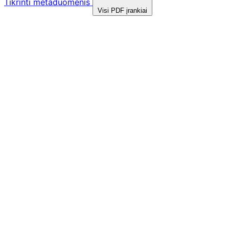
Tikrinti metaduomenis
Visi PDF įrankiai