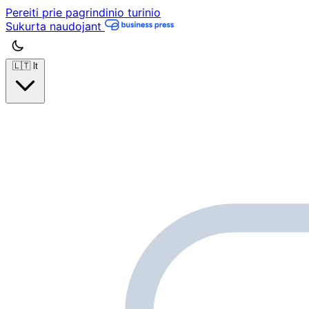
Pereiti prie pagrindinio turinio
Sukurta naudojant
🇱🇹
lt