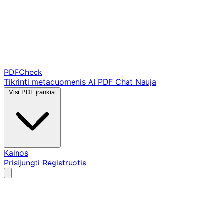
PDF
Check
Tikrinti metaduomenis
AI PDF Chat
Nauja
Visi PDF įrankiai
Kainos
Prisijungti
Registruotis