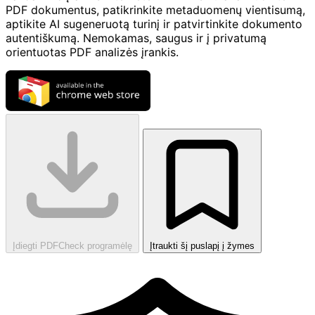
PDF dokumentus, patikrinkite metaduomenų vientisumą,
aptikite AI sugeneruotą turinį ir patvirtinkite dokumento
autentiškumą. Nemokamas, saugus ir į privatumą
orientuotas PDF analizės įrankis.
Įdiegti PDFCheck programėlę
Įtraukti šį puslapį į žymes