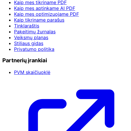
Kaip mes tikriname PDF
Kaip mes aptinkame AI PDF
Kaip mes optimizuojame PDF
Kaip tikriname parašus
Tinklaraštis
Pakeitimų žurnalas
Veiksmų planas
Stiliaus gidas
Privatumo politika
Partnerių įrankiai
PVM skaičiuoklė