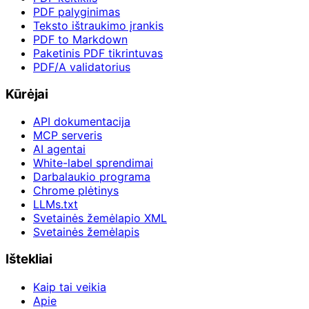
PDF palyginimas
Teksto ištraukimo įrankis
PDF to Markdown
Paketinis PDF tikrintuvas
PDF/A validatorius
Kūrėjai
API dokumentacija
MCP serveris
AI agentai
White-label sprendimai
Darbalaukio programa
Chrome plėtinys
LLMs.txt
Svetainės žemėlapio XML
Svetainės žemėlapis
Ištekliai
Kaip tai veikia
Apie