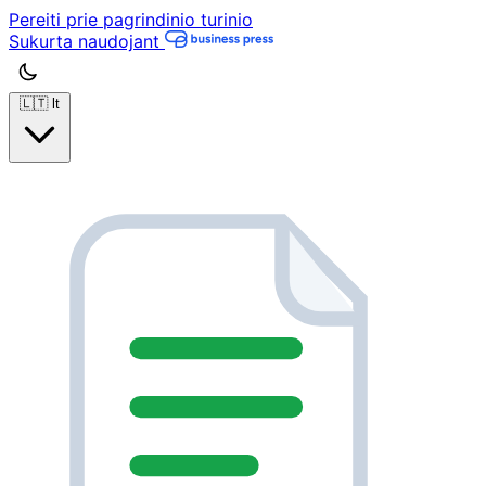
Pereiti prie pagrindinio turinio
Sukurta naudojant
🇱🇹
lt