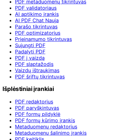
PDF metaduomenų tikrintuvas
PDF validatoriaus
AI aptikimo įrankis
AI PDF Chat
Nauja
Parašo tikrintuvas
PDF optimizatorius
Prieinamumo tikrintuvas
Sujungti PDF
Padalyti PDF
PDF į vaizdą
PDF slaptažodis
Vaizdų ištraukimas
PDF šriftų tikrintuvas
Išplėstiniai įrankiai
PDF redaktorius
PDF paryškintuvas
PDF formų pildyklė
PDF formų kūrimo įrankis
Metaduomenų redaktorius
Metaduomenų šalinimo įrankis
PDF keitiklis