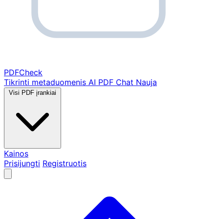
PDF
Check
Tikrinti metaduomenis
AI PDF Chat
Nauja
Visi PDF įrankiai
Kainos
Prisijungti
Registruotis